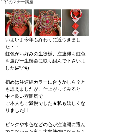
和のマナー講座
いよいよ今年も終わりに近づきまし
た・・
虹色がお好みの生徒様、注連縄も虹色
を選び一生懸命に取り組んで下さいま
した(#^.^#)
初めは注連縄カラーに合うかしら？と
も思えましたが、仕上がってみると
中々良い雰囲気で
ご本人もご満悦でした★私も嬉しくな
りました!!!
ピンクや水色などの色が注連縄に選ん
でこなかった私も大変勉強になった１