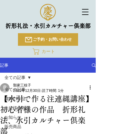
折形礼法・水引カルチャー倶楽部
ご予約・お問い合わせ
カート
記事
全ての記事
類家三枝子
全ての記事
2022年12月30日
読了時間: 1分
【水引で作る注連縄講座】
講師の作品
初心者様の作品 折形礼
生徒様の作品
お知らせ
法、水引カルチャー倶楽
販売商品
部