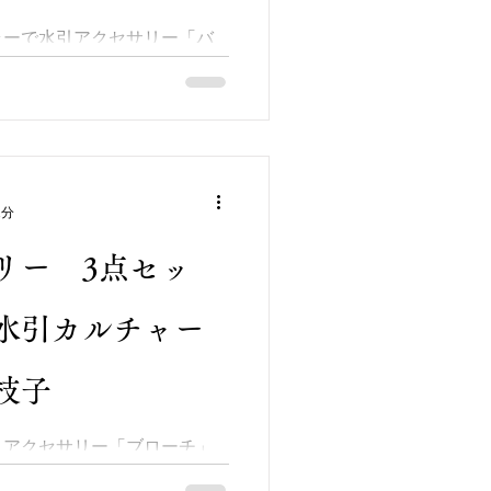
ラーで水引アクセサリー「バ
 淡いピンクで鮑結びで土台を
ル玉で飾り付けました。 特
、敢えて見せるようにした点
しくない結びのため、初心者
1分
リー 3点セッ
水引カルチャー
枝子
引アクセサリー「ブローチ」
★ 色の指定は「紫」数種類