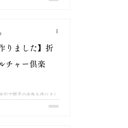
いに仕上げ、お気に召して頂
りのブローチ、天然石【アメジス
スレット、...
分
作りました】折
ルチャー倶楽
水引で親子の金魚を作りまし
立体的な物は作らないのですが、
ですね・・・