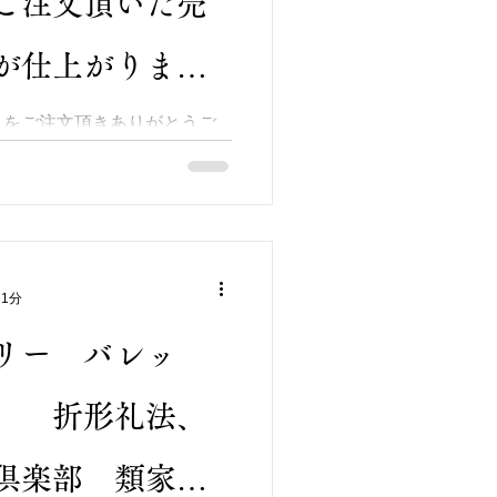
ご注文頂いた売
が仕上がりまし
水引カルチャー
」をご注文頂きありがとうご
郷、「湖畔の宿 森本」様よ
り 発送致しました。 お気軽
枝子
1,100円を中心に2,500
。...
 1分
リー バレッ
区 折形礼法、
倶楽部 類家三