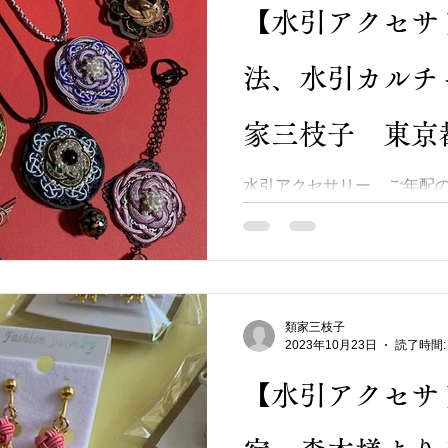
【水引アクセサ
法、水引カルチ
家三枝子 東京
水引アクセサリー、ご年配
を制作しました。 水引は和
首の普段が軽減されます。 
大変喜んで頂いています★ 
供のアクセサリーにも良いかもし
類家三枝子
2023年10月23日
読了時間:
【水引アクセサ