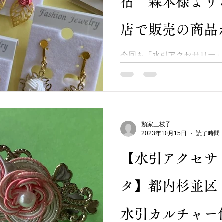
宿 森本様より
店で販売の商品
た。折形礼法、
今回も「水引アクセサリー
ざいます。 石川県加賀温泉
りご依頼の商品が46点仕上が
倶楽部 類家三
に買いやすいお値段という事で、
円迄の商品を 制作いたしました
類家三枝子
2023年10月15日
読了時間:
【水引アクセサ
タ】都内杉並
水引カルチャー