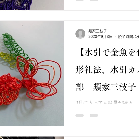
の水引とカラーを選びお揃
きました (*^-^*) 大振
ト、ローズクォーツ】付のブレ
類家三枝子
2023年9月3日
読了時間: 1
【水引で金魚を
形礼法、水引カ
部 類家三枝子
9月に入っても猛暑が続き、
た(#^.^#) 日頃はあまり
早く暑さが収まって欲しい