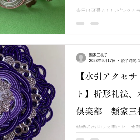
枝子
今日は可愛らしいピンクカ
レッタ」を作りました(^^♪
結び、小さめの梅結びとパー
徴は透かしの台座を活かし
です★ また、結び自体は難
様向けのサンプ...
類家三枝子
2023年9月17日
読了時間: 
【水引アクセサ
ト】折形礼法、
倶楽部 類家三
結婚式のドレス用にと、水
のご依頼を受け制作しました