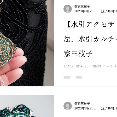
類家三枝子
2023年8月26日
読了時間: 
【水引アクセサ
法、水引カルチ
家三枝子
和洋に関わらず活用できる
しました(*^-^*) アクセ
らお洒落な雰囲気を醸すチャ
フォーマルなバック迄お使い
ワーストーン【雫型のカット水
類家三枝子
2023年8月20日
読了時間: 