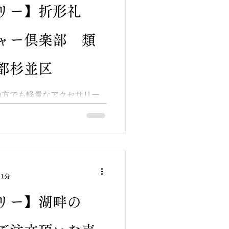
リー】折形礼
ャー倶楽部 類
都杉並区
の方でも軽量なアクセサリー
紙で出来ている為、大変軽く
ボリューム感の割には軽くて
ヘアクリップは大人以外に子
れませんね(*^-^*)
 1分
リー】湖畔の