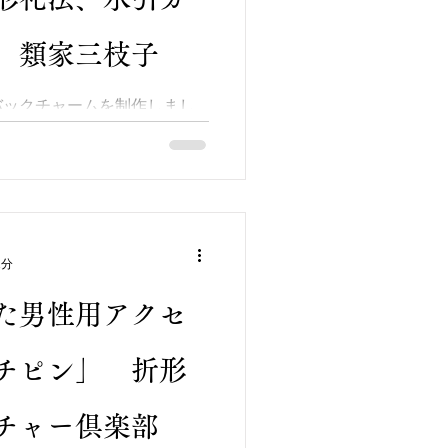
 類家三枝子
バックチャームを制作しまし
、トップにはパワーストーン
が軽やかです(#^.^#) あら
晶、母の日や敬老の日などの
ｓｈｏｐをご覧ください。
1分
た男性用アクセ
チピン」 折形
チャー倶楽部