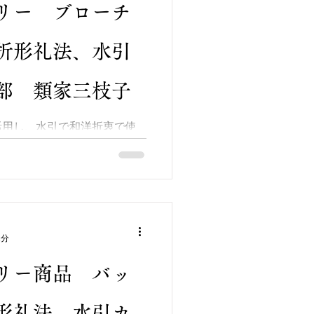
リー ブローチ
折形礼法、水引
部 類家三枝子
活用し、水引で和洋折衷で使
作しました(*^-^*) いか
にはパワーストーン「オニキ
季節を問わずお楽しみ頂けま
^*)...
1分
リー商品 バッ
形礼法、水引カ