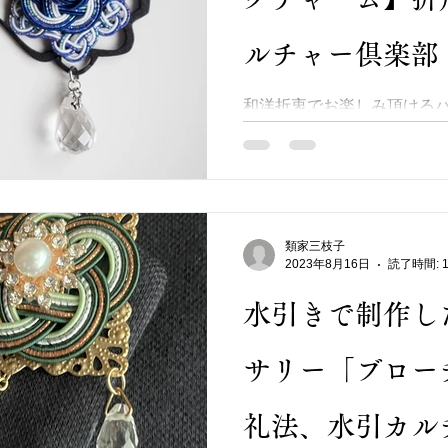
ルチャー倶楽部
和洋折衷でお楽しみ頂ける
た。 ３つの水引結びを重ね
雫型の水晶を付けました。 木枠
ゆる邪気を祓うとされる水
贈り物にも最適です★ ぜひ
類家三枝子
2023年8月16日
読了時間: 
水引きで制作し
サリー「ブロー
礼法、水引カル