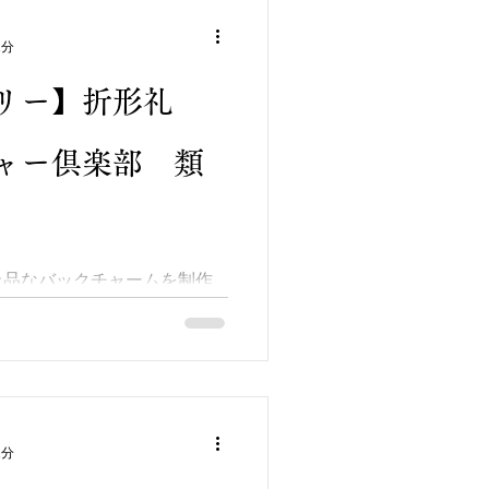
1分
リー】折形礼
ャー倶楽部 類
上品なバックチャームを制作
サリーパーツを駆使し控えめなが
ーム、 普段使いのバック～
頂けます。 トップには、パ
晶】を付けました。...
1分