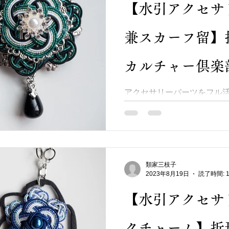
【水引アクセサ
兼スカーフ留】
カルチャー倶楽
アクセサリーパーツをフル
えるブローチ兼スカーフ留を 制
がでしょうか？・・ ヘッド
ス」を付けました★ 年齢や
すので贈り物にも喜ばれます(*^-
類家三枝子
2023年8月19日
読了時間: 
【水引アクセサ
クチャーム】折