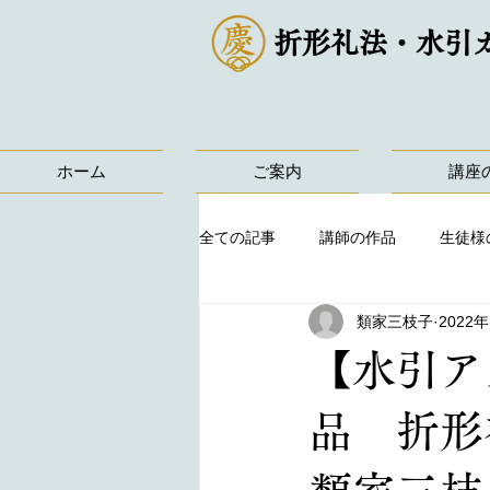
折形礼法・水引
ホーム
ご案内
講座
全ての記事
講師の作品
生徒様
類家三枝子
2022
【水引ア
品 折