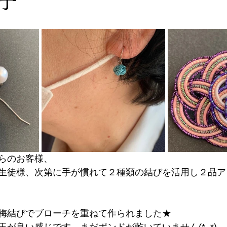
子
らのお客様、
生徒様、次第に手が慣れて２種類の結びを活用し２品ア
梅結びでブローチを重ねて作られました★