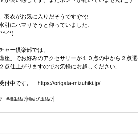
が良い感じです、まだポンドが乾いていません(*_*)
羽衣がお気に入りだそうです!(^^)!
水引にハマりそうと仰っていました、
-^*)
チャー倶楽部では、
講座」でお好みのアクセサリーが１０点の中から２点選
２点仕上がりますのでお気軽にお越しください。
。　https://origata-mizuhiki.jp/
び #相生結び
梅結び
玉結び