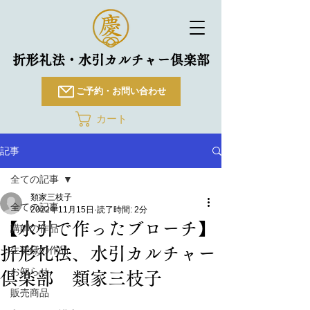
折形礼法・水引カルチャー倶楽部
ご予約・お問い合わせ
カート
記事
全ての記事
類家三枝子
全ての記事
2022年11月15日
読了時間: 2分
【水引で作ったブローチ】
講師の作品
折形礼法、水引カルチャー
生徒様の作品
お知らせ
倶楽部 類家三枝子
販売商品