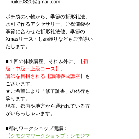
ruike0820@gmail.com
ポチ袋の小物から、季節の折形礼法、
水引で作るアクセサリー、ご祝儀袋や
季節に合わせた折形礼法他、季節の
Xmasリース・しめ飾りなどもご指導い
たします。
■１回の体験講座、それ以外に、
【初
級・中級・上級コース】、
講師を目指される【講師養成講座】
も
ございます。
★ご希望により「修了証書」の発行も
承ります。
現在、都内や地方から通われている方
がいらっしゃいます。
■都内ワークショップ開講：
【シモジマワークショップ：シモジマ