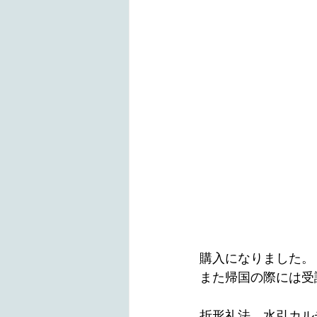
購入になりました。
また帰国の際には受
折形礼法、水引カル