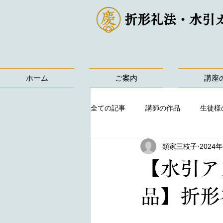
折形礼法・水引
ホーム
ご案内
講座
全ての記事
講師の作品
生徒様
類家三枝子
2024
【水引ア
品】折