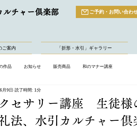
カルチャー倶楽部
ご予約・お問い合わ
のご案内
「折形・水引」ギャラリー
の作品
お知らせ
販売商品
和のマナー講座
年6月9日
読了時間: 1分
クセサリー講座 生徒様
形礼法、水引カルチャー