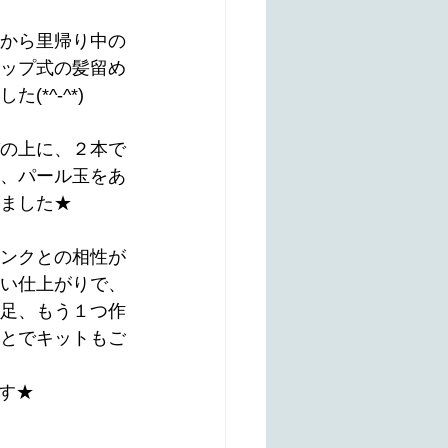
から里帰り中の
ップ式の髪留め
(*^-^*)
の上に、２本で
、パール玉をあ
ました★
ンクとの相性が
い仕上がりで、
足、もう１つ作
とでキットもご
す★