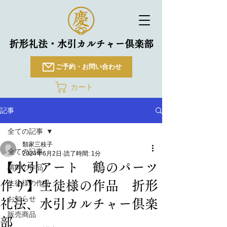
折形礼法・水引カルチャー倶楽部
ご予約・お問い合わせ
カート
記事
全ての記事
類家三枝子
全ての記事
2024年6月2日
読了時間: 1分
【水引アート 鶴のパーツ
講師の作品
作り】生徒様の作品 折形
生徒様の作品
お知らせ
礼法、水引カルチャー倶楽
販売商品
部