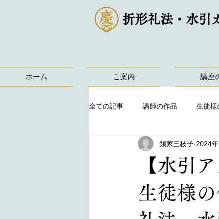
折形礼法・水引
ホーム
ご案内
講座
全ての記事
講師の作品
生徒様
類家三枝子
2024
【水引ア
生徒様