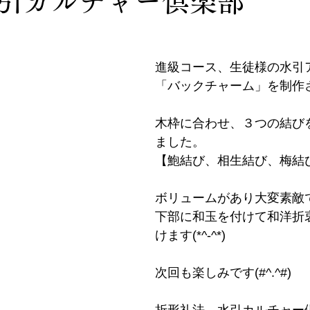
水引カルチャー倶楽部
進級コース、生徒様の水引
「バックチャーム」を制作
木枠に合わせ、３つの結び
ました。
【鮑結び、相生結び、梅結
ボリュームがあり大変素敵
下部に和玉を付けて和洋折
けます(*^-^*)
次回も楽しみです(#^.^#)