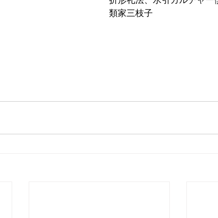
折形礼法、水引カルチャー
類家三枝子