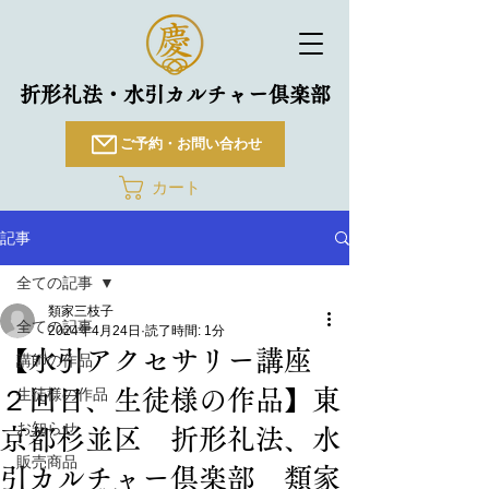
折形礼法・水引カルチャー倶楽部
ご予約・お問い合わせ
カート
記事
全ての記事
類家三枝子
全ての記事
2024年4月24日
読了時間: 1分
【水引アクセサリー講座
講師の作品
２回目、生徒様の作品】東
生徒様の作品
お知らせ
京都杉並区 折形礼法、水
販売商品
引カルチャー倶楽部 類家