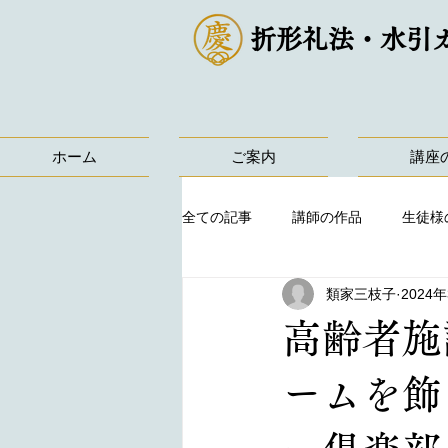
折形礼法・水引
ホーム
ご案内
講座
全ての記事
講師の作品
生徒様
類家三枝子
2024
高齢者施
ームを飾