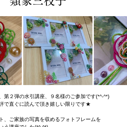
 類家三枝子
第２弾の水引講座、９名様のご参加です(*^-^*)
評で直ぐに読んで頂き嬉しい限りです★
ト、ご家族の写真を収めるフォトフレームを