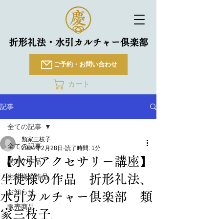
折形礼法・水引カルチャー倶楽部
ご予約・お問い合わせ
カート
記事
全ての記事
類家三枝子
全ての記事
2024年2月28日
読了時間: 1分
【水引アクセサリー講座】
講師の作品
生徒様の作品 折形礼法、
生徒様の作品
お知らせ
水引カルチャー倶楽部 類
販売商品
家三枝子