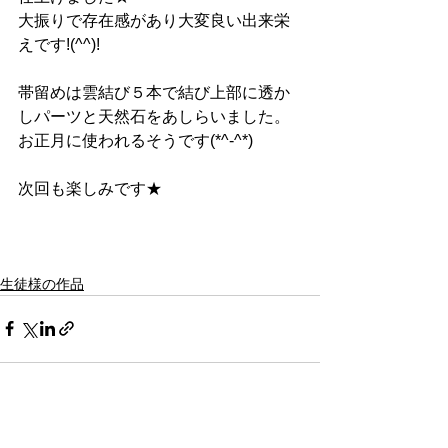
大振りで存在感があり大変良い出来栄
えです!(^^)!
帯留めは雲結び５本で結び上部に透か
しパーツと天然石をあしらいました。
お正月に使われるそうです(*^-^*)
次回も楽しみです★
生徒様の作品
すべて表示
最新記事