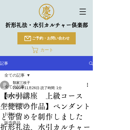
折形礼法・水引カルチャー倶楽部
ご予約・お問い合わせ
カート
記事
全ての記事
類家三枝子
全ての記事
2023年11月26日
読了時間: 1分
【水引講座 上級コース
講師の作品
生徒様の作品】ペンダント
生徒様の作品
お知らせ
と帯留めを制作しました
販売商品
折形礼法、水引カルチャー