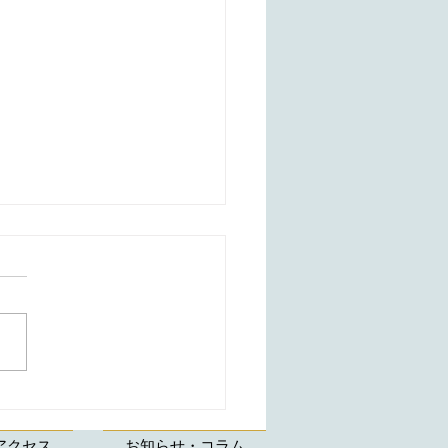
引アクセサリー バレッ
都内杉並区 折形礼
アクセス
お知らせ・コラム