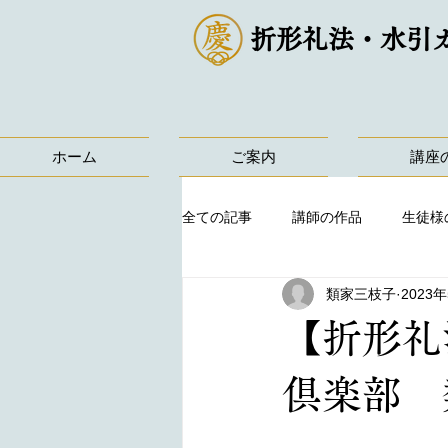
折形礼法・水引
ホーム
ご案内
講座
全ての記事
講師の作品
生徒様
類家三枝子
2023
【折形礼
倶楽部 