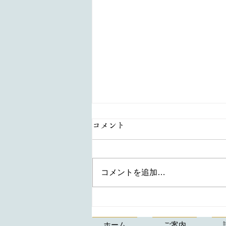
コメント
コメントを追加…
【水引アクセサリー】折形礼
法、水引カルチャー倶楽部
ホーム
ご案内