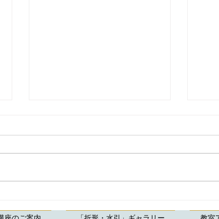
【水引アクセサリー】湖畔の
【水
宿 森本様よりご注文頂いた
タ】
講座のご案内
「折形・水引」ギャラリー
教室