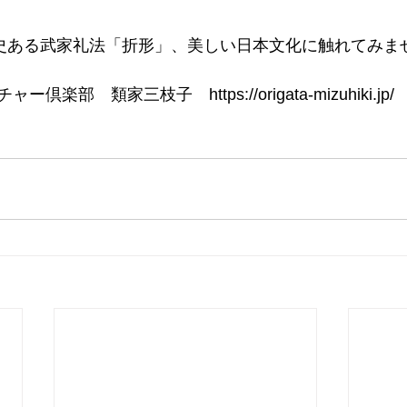
歴史ある武家礼法「折形」、美しい日本文化に触れてみま
楽部　類家三枝子　https://origata-mizuhiki.jp/