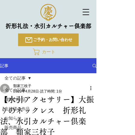
折形礼法・水引カルチャー倶楽部
ご予約・お問い合わせ
カート
記事
全ての記事
類家三枝子
全ての記事
2023年4月28日
読了時間: 1分
【水引アクセサリー】大振
講師の作品
りのネックレス 折形礼
生徒様の作品
お知らせ
法、水引カルチャー倶楽
販売商品
部 類家三枝子