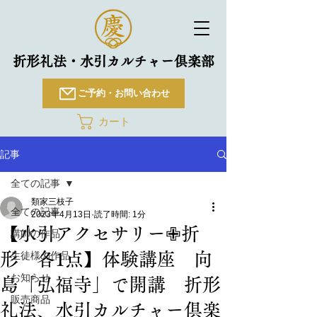
折形礼法・水引カルチャー倶楽部
ご予約・お問い合わせ
カート
記事
全ての記事
類家三枝子
全ての記事
2023年4月13日
読了時間: 1分
【水引アクセサリー✙折
講師の作品
形 各1点】体験講座 向
生徒様の作品
お知らせ
島「弘福寺」で開講 折形
販売商品
礼法、水引カルチャー倶楽