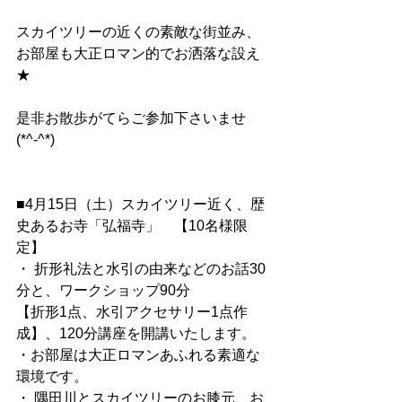
スカイツリーの近くの素敵な街並み、
お部屋も大正ロマン的でお洒落な設え
★
是非お散歩がてらご参加下さいませ
(*^-^*)
■4月15日（土）スカイツリー近く、歴
史あるお寺「弘福寺」　【10名様限
定】
・ 折形礼法と水引の由来などのお話30
分と、ワークショップ90分
【折形1点、水引アクセサリー1点作
成】、120分講座を開講いたします。
・お部屋は大正ロマンあふれる素適な
環境です。
・ 隅田川とスカイツリーのお膝元、お