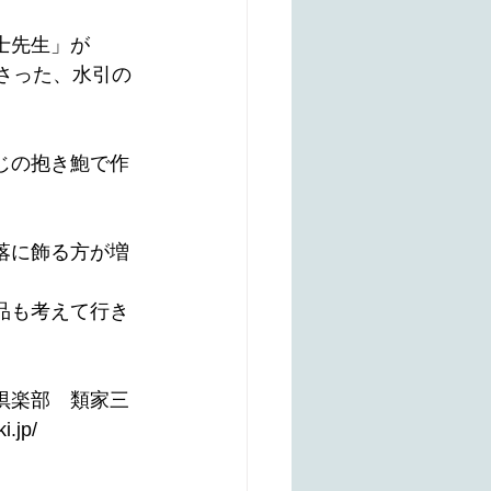
士先生」が
さった、水引の
じの抱き鮑で作
落に飾る方が増
品も考えて行き
倶楽部　類家三
i.jp/