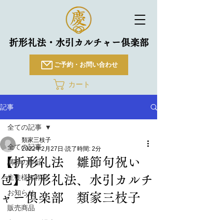
折形礼法・水引カルチャー倶楽部
ご予約・お問い合わせ
カート
記事
全ての記事
類家三枝子
全ての記事
2022年2月27日
読了時間: 2分
【折形礼法 雛節句祝い
講師の作品
包】折形礼法、水引カルチ
生徒様の作品
お知らせ
ャー倶楽部 類家三枝子
販売商品