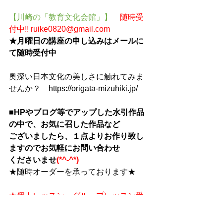
【川崎の「教育文化会館」】　
随時受
付中!! ruike0820@gmail.com
★月曜日の講座の申し込みはメールに
て随時受付中
奥深い日本文化の美しさに触れてみま
せんか？　https://origata-mizuhiki.jp/
■HPやブログ等でアップした水引作品
の中で、お気に召した作品など
ございましたら、１点よりお作り致し
ますのでお気軽にお問い合わせ
くださいませ
(*^-^*)
★随時オーダーを承っております★
★個人レッスン、グループレッスン受
付★
★２０２１年６月より、「楽天シニ