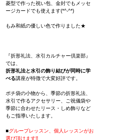
菱型で作った祝い包、金封でもメッセ
ージカードでも使えます(*^-^*)
もみ和紙の優しい色で作りました★
『折形礼法、水引カルチャー倶楽部』
では、
折形礼法と水引の飾り結びが同時に学
べる
講座が特徴で大変好評です。
ポチ袋の小物から、季節の折形礼法、
水引で作るアクセサリー、ご祝儀袋や
季節に合わせたリース・しめ飾りなど
もご指導いたします。
■
グループレッスン、個人レッスンがお
選び頂けます!!