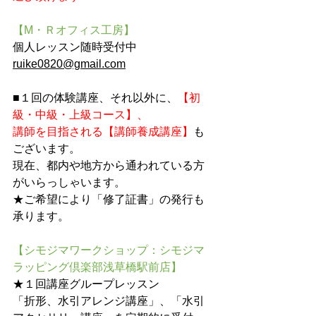
【M・Ｒオフィス工房】
個人レッスン随時受付中　
ruike0820@gmail.com
■１回の体験講座、それ以外に、
【初
級・中級・上級コース】、
講師を目指される【講師養成講座】
も
ございます。
現在、都内や地方から通われている方
がいらっしゃいます。
★ご希望により「修了証書」の発行も
承ります。
【シモジマワークショップ：シモジマ
ラッピング倶楽部浅草橋駅前店】
★１回講座グループレッスン
「折形、水引アレンジ講座」、「水引