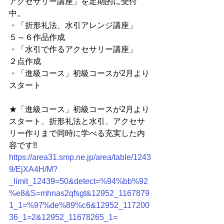
アクセサリー講座」を定期的に受付
中。
・「折形礼法、水引アレンジ講座」　
５～６作品作成
・「水引で作るアクセサリー講座」　
２点作成
・「進級コース」初級コースが2月より
スタート
★「進級コース」初級コースが2月より
スタート、折形礼法と水引、アクセサ
リー作りまで同時に学べる充実した内
容です!!
https://area31.smp.ne.jp/area/table/1243
9/EjXA4H/M?
_limit_12439=50&detect=%94%bb%92
%e8&S=mhnas2qfsgt&12952_1167879
1_1=%97%de%89%c6&12952_117200
36_1=2&12952_11678265_1=