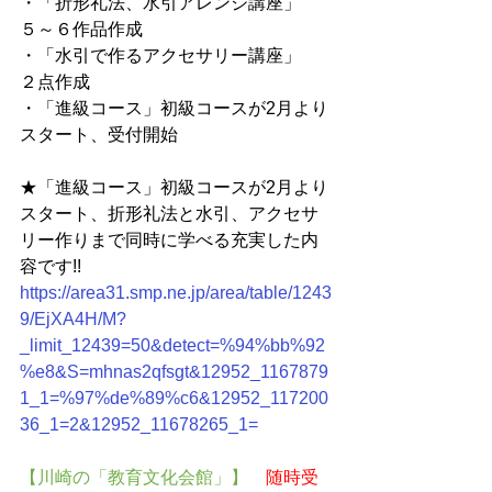
・「折形礼法、水引アレンジ講座」　
５～６作品作成
・「水引で作るアクセサリー講座」　
２点作成
・「進級コース」初級コースが2月より
スタート、受付開始
★「進級コース」初級コースが2月より
スタート、折形礼法と水引、アクセサ
リー作りまで同時に学べる充実した内
容です!!
https://area31.smp.ne.jp/area/table/1243
9/EjXA4H/M?
_limit_12439=50&detect=%94%bb%92
%e8&S=mhnas2qfsgt&12952_1167879
1_1=%97%de%89%c6&12952_117200
36_1=2&12952_11678265_1=
【川崎の「教育文化会館」】　
随時受