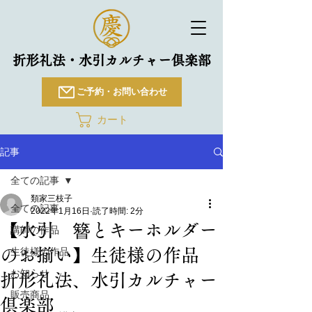
折形礼法・水引カルチャー倶楽部
ご予約・お問い合わせ
カート
記事
全ての記事
類家三枝子
全ての記事
2022年1月16日
読了時間: 2分
【水引 簪とキーホルダー
講師の作品
のお揃い】生徒様の作品
生徒様の作品
お知らせ
折形礼法、水引カルチャー
販売商品
倶楽部