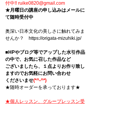
付中!! ruike0820@gmail.com
★月曜日の講座の申し込みはメールに
て随時受付中
奥深い日本文化の美しさに触れてみま
せんか？　https://origata-mizuhiki.jp/
■HPやブログ等でアップした水引作品
の中で、お気に召した作品など
ございましたら、１点よりお作り致し
ますのでお気軽にお問い合わせ
くださいませ
(*^-^*)
★随時オーダーを承っております★
★個人レッスン、グループレッスン受
付★
★２０２１年６月より、「楽天シニ
ア」に登録が開始されました(#^.^#)
★２０２１年６月より、「ワゴコロ」