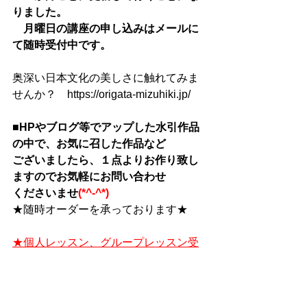
りました。
　月曜日の講座の申し込みはメールに
て随時受付中です。
奥深い日本文化の美しさに触れてみま
せんか？　https://origata-mizuhiki.jp/
■HPやブログ等でアップした水引作品
の中で、お気に召した作品など
ございましたら、１点よりお作り致し
ますのでお気軽にお問い合わせ
くださいませ
(*^-^*)
★随時オーダーを承っております★
★個人レッスン、グループレッスン受
付★
★２０２１年６月より、「楽天シニ
ア」に登録が開始されました(#^.^#)