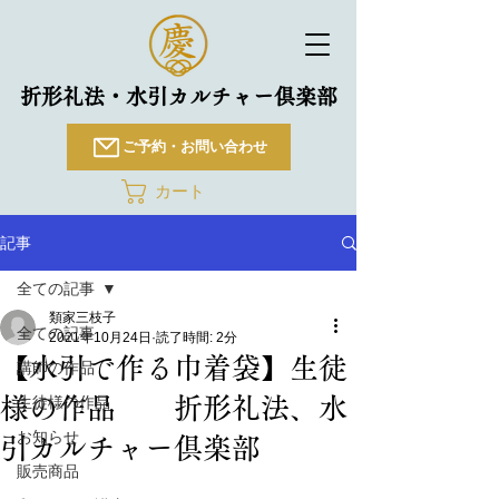
折形礼法・水引カルチャー倶楽部
ご予約・お問い合わせ
カート
記事
全ての記事
類家三枝子
全ての記事
2021年10月24日
読了時間: 2分
【水引で作る巾着袋】生徒
講師の作品
様の作品 折形礼法、水
生徒様の作品
お知らせ
引カルチャー倶楽部
販売商品