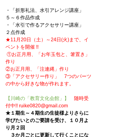
・「折形礼法、水引アレンジ講座」　
５～６作品作成
・「水引で作るアクセサリー講座」　
２点作成
★11月20日（土）～24日(火)まで、イ
ベントを開催 !!
 ①お正月用、「お年玉包と、箸置き」
作り
②お正月用、「注連縄」作り
③「アクセサリー作り」　7つのパーツ
の中から好きな物が作れます。
【川崎の「教育文化会館」】　
随時受
付中!! ruike0820@gmail.com
★１期生～４期生の生徒様よりさらに
学びたいとのご要請を受け、１０月よ
り月２回
　３か月ごとに更新して行くことにな