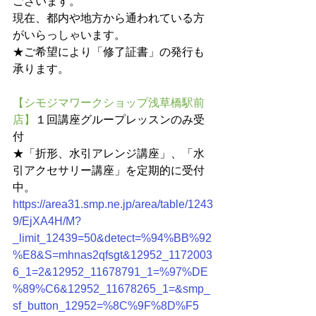
ございます。
現在、都内や地方から通われている方
がいらっしゃいます。
★ご希望により「修了証書」の発行も
承ります。
【シモジマワークショップ浅草橋駅前
店】
１回講座グループレッスンのみ受
付
★「折形、水引アレンジ講座」、「水
引アクセサリー講座」を定期的に受付
中。
https://area31.smp.ne.jp/area/table/1243
9/EjXA4H/M?
_limit_12439=50&detect=%94%BB%92
%E8&S=mhnas2qfsgt&12952_1172003
6_1=2&12952_11678791_1=%97%DE
%89%C6&12952_11678265_1=&smp_
sf_button_12952=%8C%9F%8D%F5