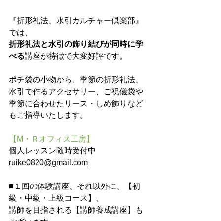
『折形礼法、水引カルチャー倶楽部』
では、
折形礼法と水引の飾り結びが同時に学
べる
講座が特徴で大変好評です。
ポチ袋の小物から、季節の折形礼法、
水引で作るアクセサリー、ご祝儀袋や
季節に合わせたリース・しめ飾りなど
もご指導いたします。
【M・Ｒオフィス工房】
個人レッスン随時受付中　
ruike0820@gmail.com
■１回の体験講座、それ以外に、【初
級・中級・上級コース】、
講師を目指される【講師養成講座】も