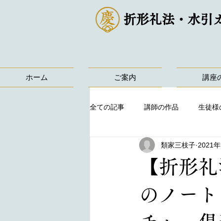
折形礼法・水引
ホーム
ご案内
講座
全ての記事
講師の作品
生徒様
類家三枝子
2021
【折形礼
のノート