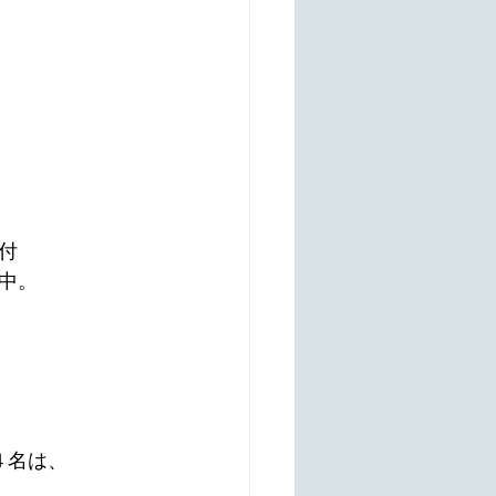
付
中。
４名は、