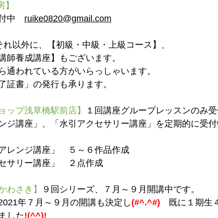
房】
付中　
ruike0820@gmail.com
それ以外に、【初級・中級・上級コース】、
講師養成講座】もございます。
ら通われている方がいらっしゃいます。
了証書」の発行も承ります。
ョップ浅草橋駅前店】
１回講座グループレッスンのみ受
ンジ講座」、「水引アクセサリー講座」を定期的に受付
アレンジ講座」　５～６作品作成
セサリー講座」　２点作成
かわさき】
９回シリーズ、７月～９月開講中です。
2021年７月～９月の開講も決定し
(#^.^#)　
既に１期生
ました
!(^^)!