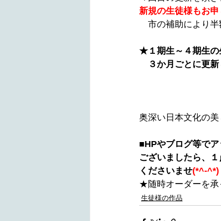
新規の生徒様もお申
　市の補助により半
★１期生～４期生の
　３か月ごとに更新
奥深い日本文化の美しさに触
■HPやブログ等で
ございましたら、１
くださいませ
(*^-^*)
★随時オーダーを承
生徒様の作品