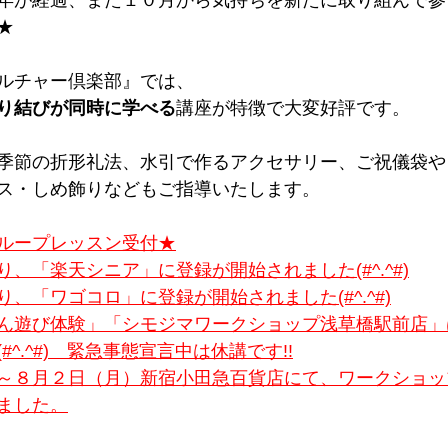
年が経過、また１０月から気持ちを新たに取り組んで参
★
ルチャー倶楽部』では、
り結びが同時に学べる
講座が特徴で大変好評です。
季節の折形礼法、水引で作るアクセサリー、ご祝儀袋や
ス・しめ飾りなどもご指導いたします。
ループレッスン受付★
、「楽天シニア」に登録が開始されました(#^.^#)
、「ワゴコロ」に登録が開始されました(#^.^#)
ん遊び体験」「シモジマワークショップ浅草橋駅前店」
^.^#)　緊急事態宣言中は休講です!!
～８月２日（月）新宿小田急百貨店にて、ワークショッ
ました。