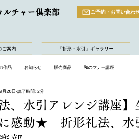
カルチャー倶楽部
ご予約・お問い合わ
のご案内
「折形・水引」ギャラリー
の作品
お知らせ
販売商品
和のマナー講座
年9月20日
読了時間: 2分
法、水引アレンジ講座】
に感動★ 折形礼法、水