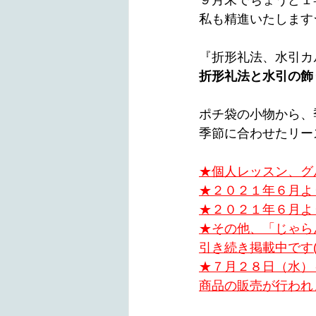
９月末でちょうど１
私も精進いたします
『折形礼法、水引カ
折形礼法と水引の飾
ポチ袋の小物から、
季節に合わせたリー
★個人レッスン、グ
★２０２１年６月より
★２０２１年６月より
★その他、「じゃら
引き続き掲載中です(#
★７月２８日（水）
商品の販売が行われ