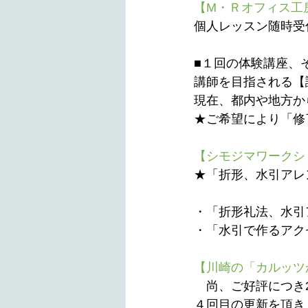
【M・Ｒオフィス工
個人レッスン随時受
■１回の体験講座、
講師を目指される【
現在、都内や地方か
★ご希望により「修
【シモジマワークシ
★「折形、水引アレ
・「折形礼法、水引
・「水引で作るアク
【川崎の「カルッツ
　尚、ご好評につき
４回目の更新を頂き