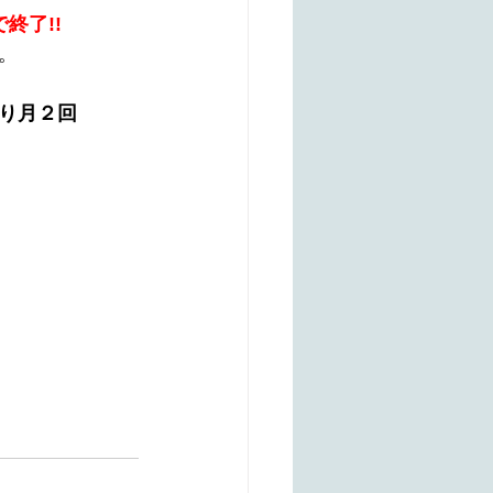
終了!!
。
り月２回