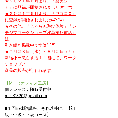
★２０２１年６月より、「楽天シニ
ア」に登録が開始されました(#^.^#)
★２０２１年６月より、「ワゴコロ」
に登録が開始されました(#^.^#)
★その他、「じゃらん遊び体験」「シ
モジマワークショップ浅草橋駅前店」
は、
引き続き掲載中です(#^.^#)
★７月２８日（水）～８月２日（月）
新宿小田急百貨店１１階にて、ワーク
ショップと
商品の販売が行われます。
【M・Ｒオフィス工房】
個人レッスン随時受付中　
ruike0820@gmail.com
■１回の体験講座、それ以外に、【初
級・中級・上級コース】、