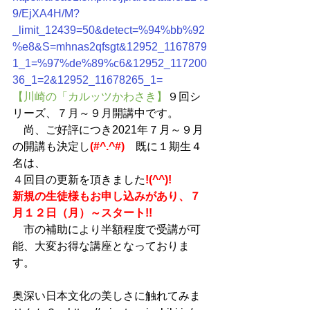
9/EjXA4H/M?
_limit_12439=50&detect=%94%bb%92
%e8&S=mhnas2qfsgt&12952_1167879
1_1=%97%de%89%c6&12952_117200
36_1=2&12952_11678265_1=
【川崎の「カルッツかわさき】
９回シ
リーズ、７月～９月開講中です。
　尚、ご好評につき2021年７月～９月
の開講も決定し
(#^.^#)　
既に１期生４
名は、
４回目の更新を頂きました
!(^^)!
新規の生徒様もお申し込みがあり、７
月１２日（月）～スタート!!
　市の補助により半額程度で受講が可
能、大変お得な講座となっておりま
す。
奥深い日本文化の美しさに触れてみま