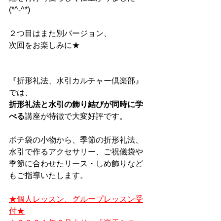
(*^-^*)
２つ目はまた別バージョン、
次回をお楽しみに★
『折形礼法、水引カルチャー倶楽部』
では、
折形礼法と水引の飾り結びが同時に学
べる
講座が特徴で大変好評です。
ポチ袋の小物から、季節の折形礼法、
水引で作るアクセサリー、ご祝儀袋や
季節に合わせたリース・しめ飾りなど
もご指導いたします。
★個人レッスン、グループレッスン受
付★