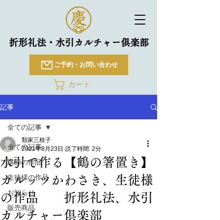
折形礼法・水引カルチャー倶楽部
ご予約・お問い合わせ
カート
記事
全ての記事
類家三枝子
全ての記事
2021年8月23日
読了時間: 2分
水引で作る【鶴の箸置き】
講師の作品
カルッツかわさき、生徒様
生徒様の作品
お知らせ
の作品 折形礼法、水引
販売商品
カルチャー倶楽部