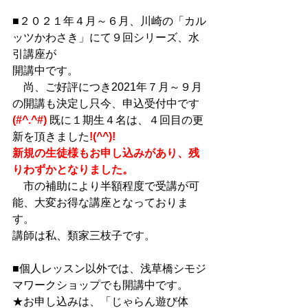
■２０２１年４月～６月、川崎の「カル
ッツかわさき」にて９回シリーズ、水
引講座が
開講中です。
　尚、ご好評につき2021年７月～９月
の開講も決定し只今、申込受付中です
(#^.^#)
 既に１期生４名は、４回目の更
新を頂きました
!(^^)!
新規の生徒様もお申し込みがあり、残
りわずかとなりました。
　市の補助により半額程度で受講が可
能、大変お得な講座となっておりま
す。
講師は私、類家三枝子です。
■個人レッスン以外では、浅草橋シモジ
マワークショップでも開講中です。
★お申し込みは、「じゃらん遊び体