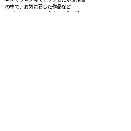
の中で、お気に召した作品など
ございましたら、１点よりお作り致し
ますのでお気軽にお問い合わせ
くださいませ
(*^-^*)
★随時オーダーを承っております★
生徒様の作品
すべて表示
最新記事