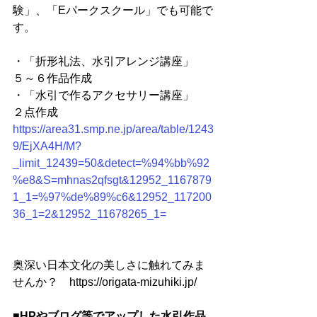
験」、「Eパークスクール」でも可能で
す。
・「折形礼法、水引アレンジ講座」　
５～６作品作成
・「水引で作るアクセサリー講座」　
２点作成
https://area31.smp.ne.jp/area/table/1243
9/EjXA4H/M?
_limit_12439=50&detect=%94%bb%92
%e8&S=mhnas2qfsgt&12952_1167879
1_1=%97%de%89%c6&12952_117200
36_1=2&12952_11678265_1=
奥深い日本文化の美しさに触れてみま
せんか？　https://origata-mizuhiki.jp/
■HPやブログ等でアップした水引作品