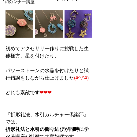
和のマナー講座
初めてアクセサリー作りに挑戦した生
徒様方、星を付けたり、　
パワーストーンの水晶を付けたりと試
行錯誤をしながら仕上げました
(#^.^#)
どれも素敵です
❤❤❤
『折形礼法、水引カルチャー倶楽部』
では、
折形礼法と水引の飾り結びが同時に学
べる
講座が特徴で大変好評です。