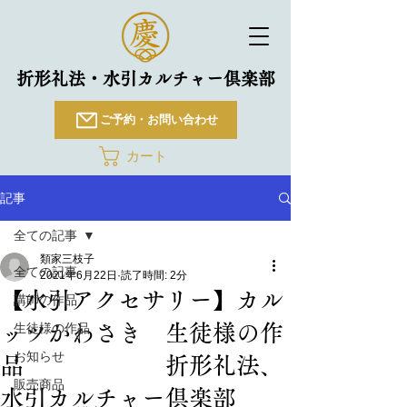
折形礼法・水引カルチャー倶楽部
ご予約・お問い合わせ
カート
記事
全ての記事
類家三枝子
全ての記事
2021年6月22日
読了時間: 2分
【水引アクセサリー】カル
講師の作品
ッツかわさき 生徒様の作
生徒様の作品
お知らせ
品 折形礼法、
販売商品
水引カルチャー倶楽部