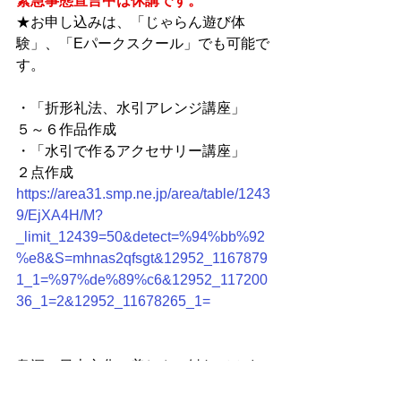
緊急事態宣言中は休講です。
★お申し込みは、「じゃらん遊び体
験」、「Eパークスクール」でも可能で
す。
・「折形礼法、水引アレンジ講座」　
５～６作品作成
・「水引で作るアクセサリー講座」　
２点作成
https://area31.smp.ne.jp/area/table/1243
9/EjXA4H/M?
_limit_12439=50&detect=%94%bb%92
%e8&S=mhnas2qfsgt&12952_1167879
1_1=%97%de%89%c6&12952_117200
36_1=2&12952_11678265_1=
奥深い日本文化の美しさに触れてみま
せんか？　https://origata-mizuhiki.jp/