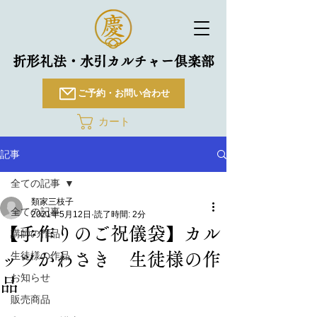
折形礼法・水引カルチャー倶楽部
ご予約・お問い合わせ
カート
記事
全ての記事
類家三枝子
全ての記事
2021年5月12日
読了時間: 2分
【手作りのご祝儀袋】カル
講師の作品
ッツかわさき 生徒様の作
生徒様の作品
お知らせ
品
販売商品