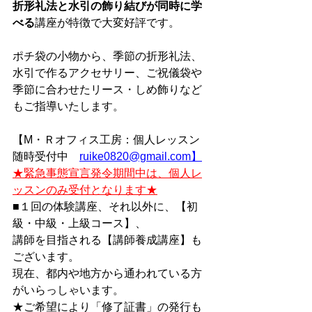
折形礼法と水引の飾り結びが同時に学
べる
講座が特徴で大変好評です。
ポチ袋の小物から、季節の折形礼法、
水引で作るアクセサリー、ご祝儀袋や
季節に合わせたリース・しめ飾りなど
もご指導いたします。
【M・Ｒオフィス工房：個人レッスン
随時受付中　
ruike0820@gmail.com】
★緊急事態宣言発令期間中は、個人レ
ッスンのみ受付となります★
■１回の体験講座、それ以外に、【初
級・中級・上級コース】、
講師を目指される【講師養成講座】も
ございます。
現在、都内や地方から通われている方
がいらっしゃいます。
★ご希望により「修了証書」の発行も