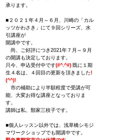
承ります。
■２０２１年４月～６月、川崎の「カル
ッツかわさき」にて９回シリーズ、水
引講座が
開講中です。
　尚、ご好評につき2021年７月～９月
の開講も決定しております。
只今、申込受付中です
(#^.^#)
 既に１期
生４名は、４回目の更新を頂きました
!
(^^)!
　市の補助により半額程度で受講が可
能、大変お得な講座となっておりま
す。
講師は私、類家三枝子です。
■個人レッスン以外では、浅草橋シモジ
マワークショップでも開講中です。