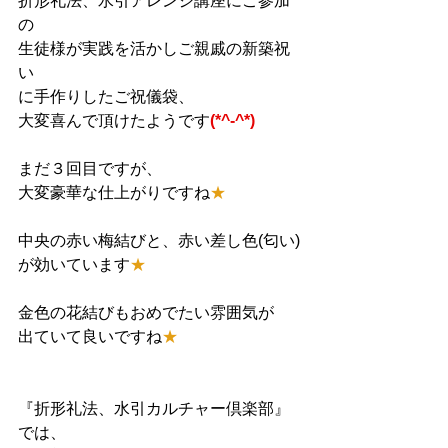
折形礼法、水引アレンジ講座にご参加
の
生徒様が実践を活かしご親戚の新築祝
い
に手作りしたご祝儀袋、
大変喜んで頂けたようです
(*^-^*)
まだ３回目ですが、
大変豪華な仕上がりですね
★
中央の赤い梅結びと、赤い差し色(匂い)
が効いています
★
金色の花結びもおめでたい雰囲気が
出ていて良いですね
★
『折形礼法、水引カルチャー倶楽部』
では、