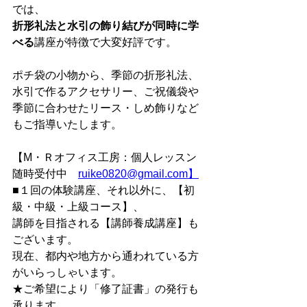
では、
折形礼法と水引の飾り結びが同時に学
べる
講座が特徴で大変好評です。
ポチ袋の小物から、季節の折形礼法、
水引で作るアクセサリー、ご祝儀袋や
季節に合わせたリース・しめ飾りなど
もご指導いたします。
【M・Ｒオフィス工房：個人レッスン
随時受付中　
ruike0820@gmail.com】
■１回の体験講座、それ以外に、【初
級・中級・上級コース】、
講師を目指される【講師養成講座】も
ございます。
現在、都内や地方から通われている方
がいらっしゃいます。
★ご希望により「修了証書」の発行も
承ります。