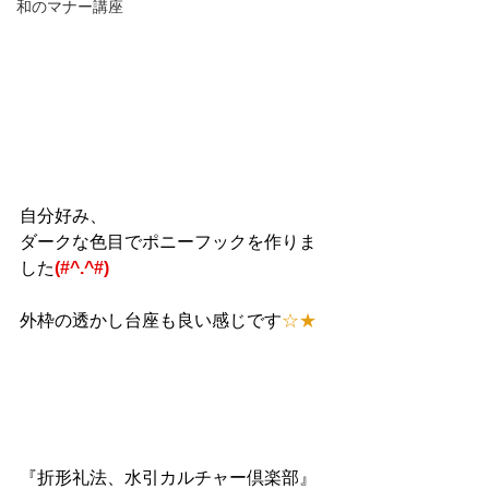
和のマナー講座
自分好み、
ダークな色目でポニーフックを作りま
した
(#^.^#)
外枠の透かし台座も良い感じです
☆★
『折形礼法、水引カルチャー倶楽部』