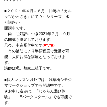
■２０２１年４月～６月、川崎の「カル
ッツかわさき」にて９回シリーズ、水
引講座が
開講中です。
　尚、ご好評につき2021年７月～９月
の開講も決定しております。
只今、申込受付中です
(#^.^#)
　市の補助により半額程度で受講が可
能、大変お得な講座となっておりま
す。
講師は私、類家三枝子です。
■個人レッスン以外では、浅草橋シモジ
マワークショップでも開講中です。
★お申し込みは、「じゃらん遊び体
験」、「Eパークスクール」でも可能で
す。