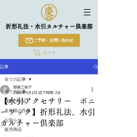
折形礼法・水引カルチャー倶楽部
ご予約・お問い合わせ
カート
記事
全ての記事
類家三枝子
全ての記事
2021年5月1日
読了時間: 2分
【水引アクセサリー ポニ
講師の作品
ーフック】折形礼法、水引
生徒様の作品
お知らせ
カルチャー倶楽部
販売商品