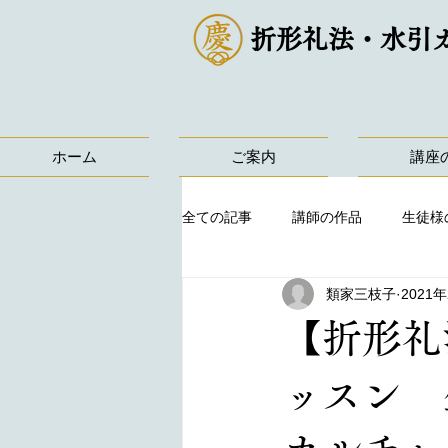
折形礼法・水引
ホーム
ご案内
講座
全ての記事
講師の作品
生徒様
類家三枝子
2021
【折形礼
ッスン 