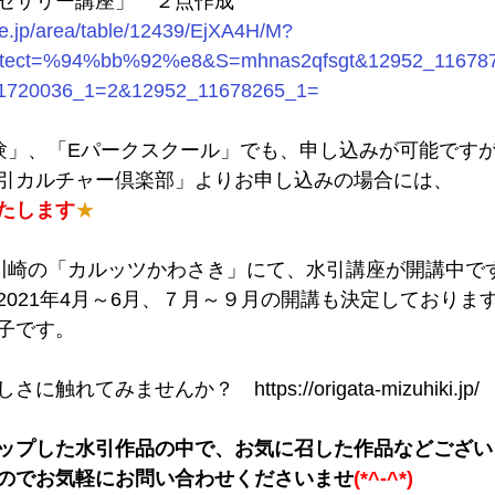
セサリー講座」　２点作成
ne.jp/area/table/12439/EjXA4H/M?
detect=%94%bb%92%e8&S=mhnas2qfsgt&12952_1167
720036_1=2&12952_11678265_1=
験」、「Eパークスクール」でも、申し込みが可能です
引カルチャー倶楽部」よりお申し込みの場合には、
たします
★
川崎の「カルッツかわさき」にて、水引講座が開講中で
2021年4月～6月、７月～９月の開講も決定しておりま
子です。
れてみませんか？　https://origata-mizuhiki.jp/
アップした水引作品の中で、お気に召した作品などござ
のでお気軽にお問い合わせくださいませ
(*^-^*)