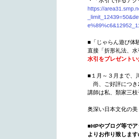
・「水引で作るアク
https://area31.smp.
_limit_12439=50&
e%89%c6&12952_11
■「じゃらん遊び体
直接「折形礼法、水
水引をプレゼントい
■１月～３月まで、
　尚、ご好評につき
講師は私、類家三枝
奥深い日本文化の美しさに触
■HPやブログ等で
よりお作り致します