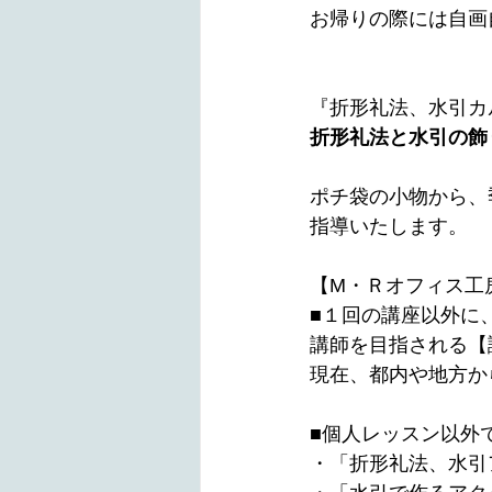
お帰りの際には自画
『折形礼法、水引カ
折形礼法と水引の飾
ポチ袋の小物から、
指導いたします。
【M・Ｒオフィス工
■１回の講座以外に
講師を目指される【
現在、都内や地方か
■個人レッスン以外
・「折形礼法、水引