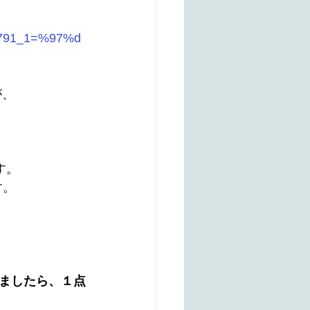
8791_1=%97%d
が、
す。
す。
いましたら、１点