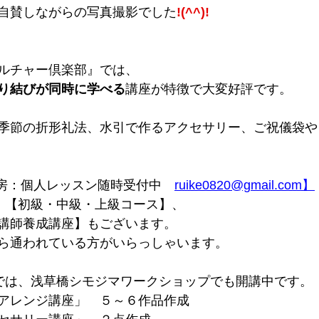
自賛しながらの写真撮影でした
!(^^)!
ルチャー倶楽部』では、
り結びが同時に学べる
講座が特徴で大変好評です。
季節の折形礼法、水引で作るアクセサリー、ご祝儀袋や
房：個人レッスン随時受付中　
ruike0820@gmail.com】
、【初級・中級・上級コース】、
講師養成講座】もございます。
ら通われている方がいらっしゃいます。
では、浅草橋シモジマワークショップでも開講中です。
アレンジ講座」　５～６作品作成