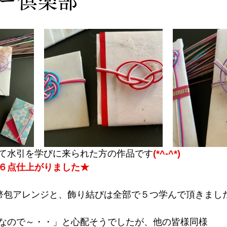
ー倶楽部
て水引を学びに来られた方の作品です
(*^-^*)
６点仕上がりました★
幣包アレンジと、飾り結びは全部で５つ学んで頂きまし
なので～・・」と心配そうでしたが、他の皆様同様