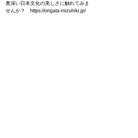
奥深い日本文化の美しさに触れてみま
せんか？　https://origata-mizuhiki.jp/
■HPやブログ等でアップした水引作品
の中で、お気に召した作品などござい
ましたら、１点よりお作り致しますの
でお気軽にお問い合わせくださいませ
(*^-^*)
講師の作品
すべて表示
最新記事