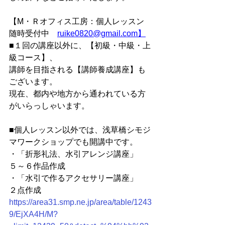
【M・Ｒオフィス工房：個人レッスン
随時受付中　
ruike0820@gmail.com】
■１回の講座以外に、【初級・中級・上
級コース】、
講師を目指される【講師養成講座】も
ございます。
現在、都内や地方から通われている方
がいらっしゃいます。
■個人レッスン以外では、浅草橋シモジ
マワークショップでも開講中です。
・「折形礼法、水引アレンジ講座」　
５～６作品作成
・「水引で作るアクセサリー講座」　
２点作成
https://area31.smp.ne.jp/area/table/1243
9/EjXA4H/M?