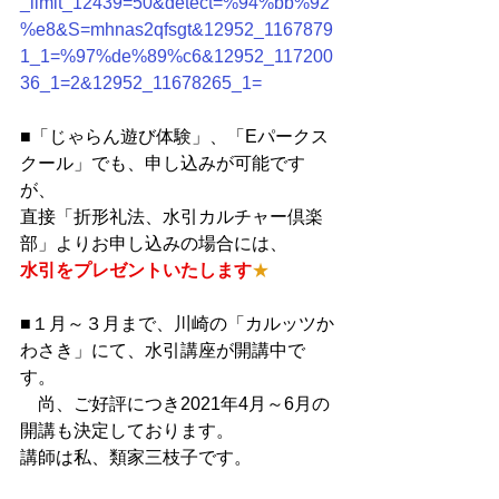
_limit_12439=50&detect=%94%bb%92
%e8&S=mhnas2qfsgt&12952_1167879
1_1=%97%de%89%c6&12952_117200
36_1=2&12952_11678265_1=
■「じゃらん遊び体験」、「Eパークス
クール」でも、申し込みが可能です
が、
直接「折形礼法、水引カルチャー倶楽
部」よりお申し込みの場合には、
水引をプレゼントいたします
★
■１月～３月まで、川崎の「カルッツか
わさき」にて、水引講座が開講中で
す。
　尚、ご好評につき2021年4月～6月の
開講も決定しております。
講師は私、類家三枝子です。