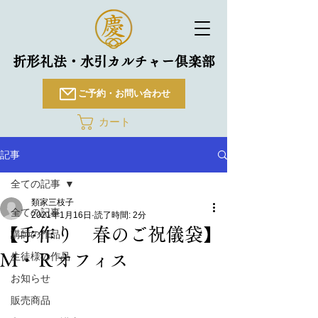
折形礼法・水引カルチャー倶楽部
ご予約・お問い合わせ
カート
記事
全ての記事
類家三枝子
全ての記事
2021年1月16日
読了時間: 2分
【手作り 春のご祝儀袋】
講師の作品
M・Ｒオフィス
生徒様の作品
お知らせ
販売商品