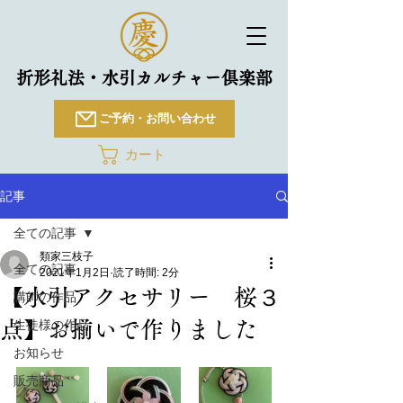
折形礼法・水引カルチャー倶楽部
ご予約・お問い合わせ
カート
記事
全ての記事
類家三枝子
全ての記事
2021年1月2日
読了時間: 2分
【水引アクセサリー 桜３
講師の作品
点】お揃いで作りました
生徒様の作品
お知らせ
販売商品