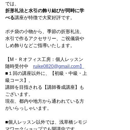
では、
折形礼法と水引の飾り結びが同時に学
べる
講座が特徴で大変好評です。
ポチ袋の小物から、季節の折形礼法、
水引で作るアクセサリー、ご祝儀袋や
しめ飾りなどご指導いたします。
【M・Ｒオフィス工房：個人レッスン
随時受付中　
ruike0820@gmail.com】
■１回の講座以外に、【初級・中級・上
級コース】、
講師を目指される【講師養成講座】も
ございます。
現在、都内や地方から通われている方
がいらっしゃいます。
■個人レッスン以外では、浅草橋シモジ
マワークショップでも開講中です。