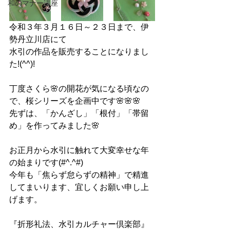
和のマナー講座
令和３年３月１６日～２３日まで、伊
勢丹立川店にて
水引の作品を販売することになりまし
た!(^^)!
丁度さくら🌸の開花が気になる頃なの
で、桜シリーズを企画中です🌸🌸🌸
先ずは、「かんざし」「根付」「帯留
め」を作ってみました🌸
お正月から水引に触れて大変幸せな年
の始まりです(#^.^#)
今年も「焦らず怠らずの精神」で精進
してまいります、宜しくお願い申し上
げます。
『折形礼法、水引カルチャー倶楽部』