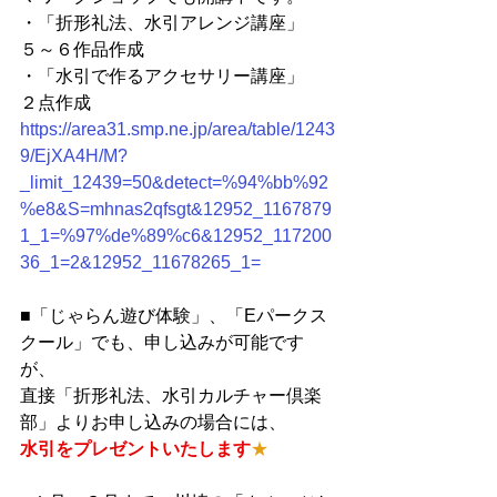
・「折形礼法、水引アレンジ講座」　
５～６作品作成
・「水引で作るアクセサリー講座」　
２点作成
https://area31.smp.ne.jp/area/table/1243
9/EjXA4H/M?
_limit_12439=50&detect=%94%bb%92
%e8&S=mhnas2qfsgt&12952_1167879
1_1=%97%de%89%c6&12952_117200
36_1=2&12952_11678265_1=
■「じゃらん遊び体験」、「Eパークス
クール」でも、申し込みが可能です
が、
直接「折形礼法、水引カルチャー倶楽
部」よりお申し込みの場合には、
水引をプレゼントいたします
★