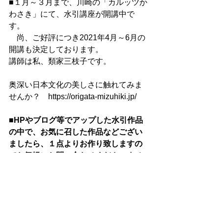
■１月～３月まで、川崎の「カルッツか
わさき」にて、水引講座が開講中で
す。
　尚、ご好評につき2021年4月～6月の
開講も決定しております。
講師は私、類家三枝子です。
奥深い日本文化の美しさに触れてみま
せんか？　https://origata-mizuhiki.jp/
■HPやブログ等でアップした水引作品
の中で、お気に召した作品などござい
ましたら、１点よりお作り致しますの
でお気軽にお問い合わせくださいませ
(*^-^*)
講師の作品