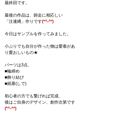
最終回です。
最後の作品は、師走に相応しい
「注連縄」作りです
(*^-^*)
今日はサンプルを作ってみました。
小ぶりでも自分が作った物は愛着があ
り愛おしいもの★
パーツは3点、
■輪締め
■飾り結び
■紙垂(しで)
初心者の方でも繋げれば完成、
後はご自身のデザイン、創作次第です
(*^-^*)