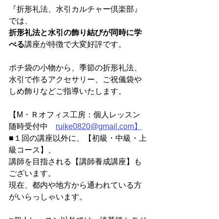
『折形礼法、水引カルチャー倶楽部』
では、
折形礼法と水引の飾り結びが同時に学
べる
講座が特徴で大変好評です。
ポチ袋の小物から、季節の折形礼法、
水引で作るアクセサリー、ご祝儀袋や
しめ飾りなどご指導いたします。
【M・Ｒオフィス工房：個人レッスン
随時受付中　
ruike0820@gmail.com】
■１回の講座以外に、【初級・中級・上
級コース】、
講師を目指される【講師養成講座】も
ございます。
現在、都内や地方から通われている方
がいらっしゃいます。