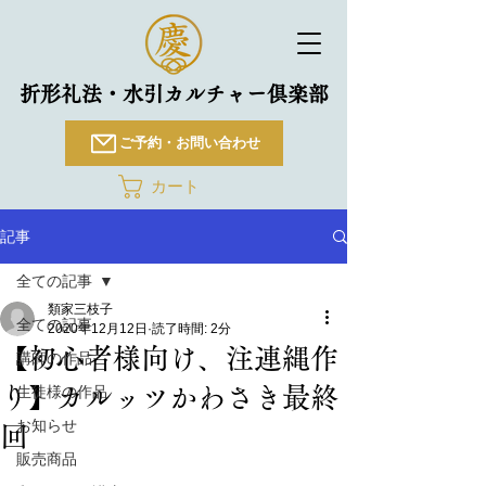
折形礼法・水引カルチャー倶楽部
ご予約・お問い合わせ
カート
記事
全ての記事
類家三枝子
全ての記事
2020年12月12日
読了時間: 2分
【初心者様向け、注連縄作
講師の作品
り】カルッツかわさき最終
生徒様の作品
お知らせ
回
販売商品