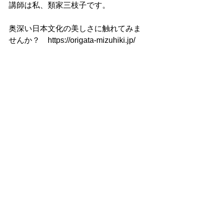
講師は私、類家三枝子です。
奥深い日本文化の美しさに触れてみま
せんか？　https://origata-mizuhiki.jp/
■HPやブログ等でアップした水引作品
の中で、お気に召した作品などござい
ましたら、１点よりお作り致しますの
でお気軽にお問い合わせくださいませ
(*^-^*)
講師の作品
すべて表示
最新記事