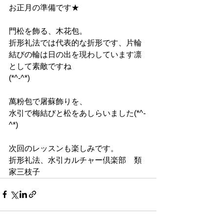
お正月の準備です★
門松を飾る、木花包。
折形礼法では代表的な折形です、片輪
結びの輪は日の出を現わしています凛
として素敵ですね
(*^-^*)
萬粉包で屠蘇飾りを、
水引で梅結びと松をあしらいました(*^-
^*)
次回のレッスンも楽しみです。
折形礼法、水引カルチャー倶楽部　類
家三枝子