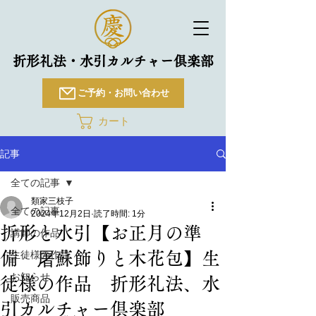
折形礼法・水引カルチャー倶楽部
ご予約・お問い合わせ
カート
記事
全ての記事
類家三枝子
全ての記事
2024年12月2日
読了時間: 1分
折形と水引【お正月の準
講師の作品
備 屠蘇飾りと木花包】生
生徒様の作品
お知らせ
徒様の作品 折形礼法、水
販売商品
引カルチャー倶楽部