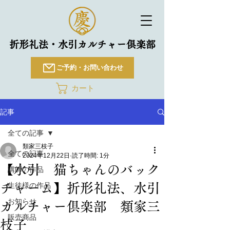
折形礼法・水引カルチャー倶楽部
ご予約・お問い合わせ
カート
記事
全ての記事
類家三枝子
全ての記事
2024年12月22日
読了時間: 1分
【水引 猫ちゃんのバック
講師の作品
チャーム】折形礼法、水引
生徒様の作品
お知らせ
カルチャー倶楽部 類家三
販売商品
枝子