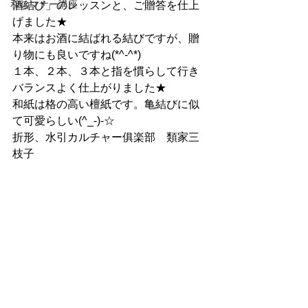
和のマナー講座
酒結び」のレッスンと、ご贈答を仕上
げました★
本来はお酒に結ばれる結びですが、贈
り物にも良いですね(*^-^*)
１本、２本、３本と指を慣らして行き
バランスよく仕上がりました★
和紙は格の高い檀紙です。亀結びに似
て可愛らしい(^_-)-☆
折形、水引カルチャー俱楽部　類家三
枝子