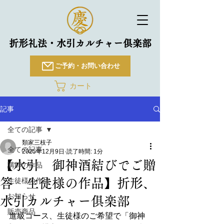
折形礼法・水引カルチャー倶楽部
ご予約・お問い合わせ
カート
記事
全ての記事
類家三枝子
全ての記事
2025年12月9日
読了時間: 1分
【水引 御神酒結びでご贈
講師の作品
答 生徒様の作品】折形、
生徒様の作品
お知らせ
水引カルチャー俱楽部
販売商品
進級コース、生徒様のご希望で「御神