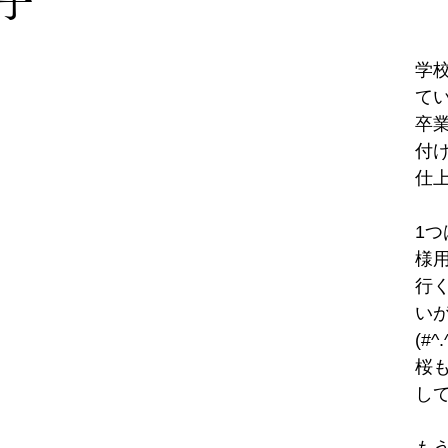
子
学
て
卒
付
仕
1
様
行
い
(#^.
桜
して素