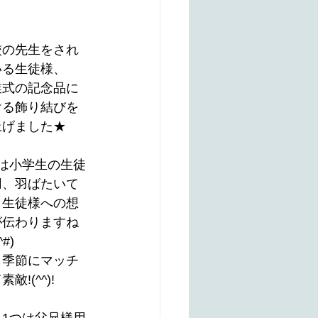
校の先生をされ
いる生徒様、
業式の記念品に
ける飾り結びを
上げました★
つは小学生の生徒
用、羽ばたいて
く生徒様への想
が伝わりますね
^#)
も季節にマッチ
敵!(^^)!