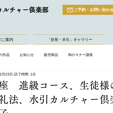
カルチャー倶楽部
ご予約・お問い合わ
のご案内
「折形・水引」ギャラリー
の作品
お知らせ
販売商品
和のマナー講座
年2月23日
読了時間: 1分
座 進級コース、生徒様
形礼法、水引カルチャー