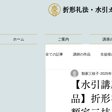
折形礼法・水引
ホーム
ご案内
講座
全ての記事
講師の作品
生徒様
類家三枝子
2025
【水引講
品】折