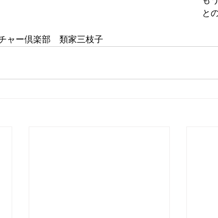
も
と
チャー倶楽部　類家三枝子