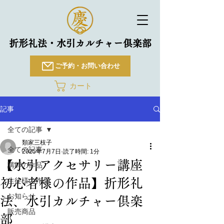
折形礼法・水引カルチャー倶楽部
ご予約・お問い合わせ
カート
記事
全ての記事
類家三枝子
全ての記事
2025年7月7日
読了時間: 1分
【水引アクセサリー講座
講師の作品
初心者様の作品】折形礼
生徒様の作品
お知らせ
法、水引カルチャー倶楽
販売商品
部