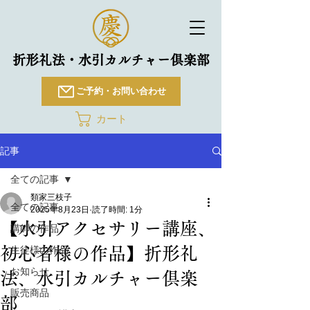
折形礼法・水引カルチャー倶楽部
ご予約・お問い合わせ
カート
記事
全ての記事
類家三枝子
全ての記事
2025年8月23日
読了時間: 1分
【水引アクセサリー講座、
講師の作品
初心者様の作品】折形礼
生徒様の作品
お知らせ
法、水引カルチャー倶楽
販売商品
部