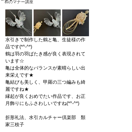
和のマナー講座
水引きで制作した鶴と亀、生徒様の作
品です(*^-^*)
鶴は羽の羽ばたき感が良く表現されて
います☆
亀は全体的なバランスが素晴らしい出
来栄えです★
亀結びも美しく、甲羅の三つ編みも綺
麗ですね★
縁起が良くおめでたい作品です、お正
月飾りにもふさわしいですね(*^-^*)
折形礼法、水引カルチャー倶楽部　類
家三枝子