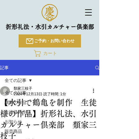
折形礼法・水引カルチャー倶楽部
ご予約・お問い合わせ
カート
記事
全ての記事
類家三枝子
全ての記事
2024年12月13日
読了時間: 1分
【水引で鶴亀を制作 生徒
講師の作品
様の作品】折形礼法、水引
生徒様の作品
お知らせ
カルチャー倶楽部 類家三
販売商品
枝子