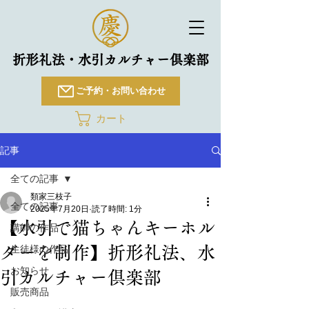
折形礼法・水引カルチャー倶楽部
ご予約・お問い合わせ
カート
記事
全ての記事
類家三枝子
全ての記事
2025年7月20日
読了時間: 1分
【水引で猫ちゃんキーホル
講師の作品
ダーを制作】折形礼法、水
生徒様の作品
お知らせ
引カルチャー倶楽部
販売商品