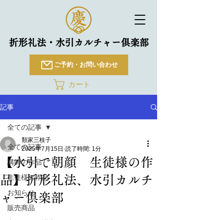
折形礼法・水引カルチャー倶楽部
ご予約・お問い合わせ
カート
記事
全ての記事
類家三枝子
全ての記事
2025年7月15日
読了時間: 1分
【水引で朝顔 生徒様の作
講師の作品
品】折形礼法、水引カルチ
生徒様の作品
お知らせ
ャー倶楽部
販売商品