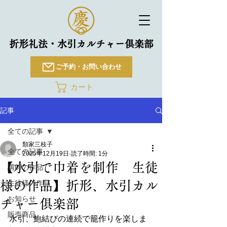
折形礼法・水引カルチャー倶楽部
ご予約・お問い合わせ
カート
記事
全ての記事
類家三枝子
全ての記事
2025年12月19日
読了時間: 1分
【水引で巾着を制作 生徒
講師の作品
様の作品】折形、水引カル
生徒様の作品
お知らせ
チャー俱楽部
販売商品
水引、鮑結びの連続で籠作りを楽しま