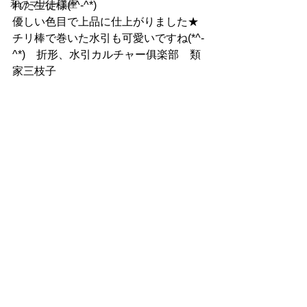
和のマナー講座
れた生徒様(*^-^*)
優しい色目で上品に仕上がりました★
チリ棒で巻いた水引も可愛いですね(*^-
^*)　折形、水引カルチャー俱楽部　類
家三枝子