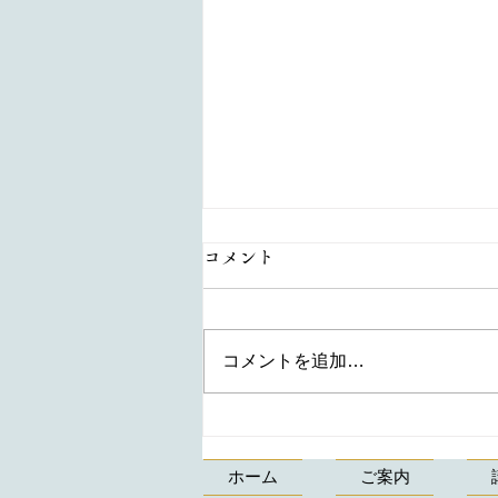
コメント
コメントを追加…
【水引で作る鯛 生徒様の作
品】折形、水引カルチャー俱
ホーム
ご案内