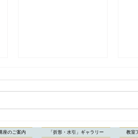
【折形礼法・水引結び 初級
【折
コース 生徒様の作品】折
スン
講座のご案内
「折形・水引」ギャラリー
教室