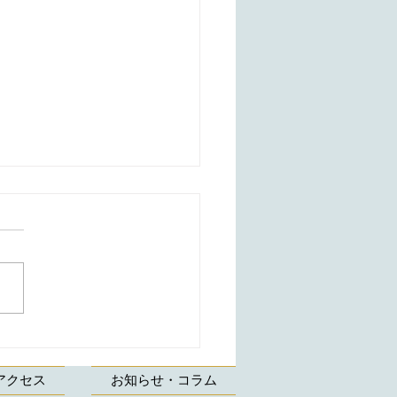
形礼法、水引結びのレッ
 生徒様の作品】折形、
アクセス
お知らせ・コラム