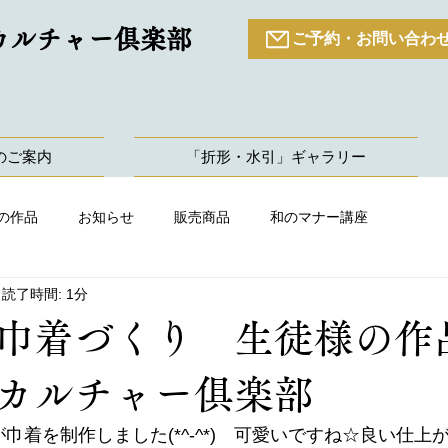
カルチャー倶楽部
ご予約・お問い合わ
のご案内
「折形・水引」ギャラリー
の作品
お知らせ
販売商品
和のマナー講座
読了時間: 1分
巾着づくり 生徒様の作
カルチャー俱楽部
巾着を制作しました(*^-^*)　可愛いですね☆良い仕上