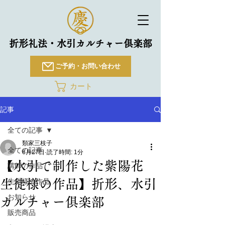
折形礼法・水引カルチャー倶楽部
ご予約・お問い合わせ
カート
記事
全ての記事
類家三枝子
全ての記事
6月27日
読了時間: 1分
【水引で制作した紫陽花
講師の作品
生徒様の作品】折形、水引
生徒様の作品
お知らせ
カルチャー俱楽部
販売商品