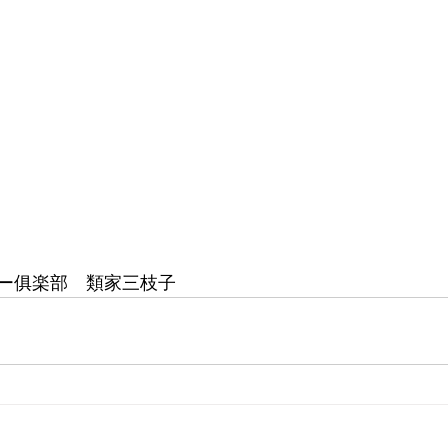
ー俱楽部　類家三枝子