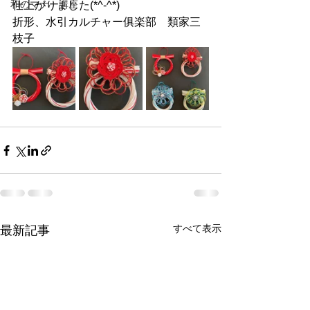
和のマナー講座
仕上がりました(*^-^*)
折形、水引カルチャー俱楽部　類家三
枝子
すべて表示
最新記事