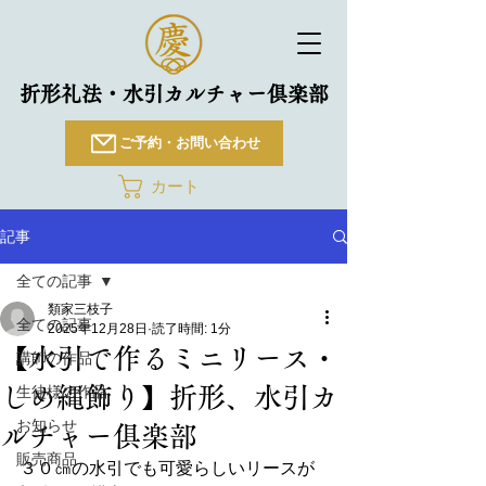
折形礼法・水引カルチャー倶楽部
ご予約・お問い合わせ
カート
記事
全ての記事
類家三枝子
全ての記事
2025年12月28日
読了時間: 1分
【水引で作るミニリース・
講師の作品
しめ縄飾り】折形、水引カ
生徒様の作品
お知らせ
ルチャー俱楽部
販売商品
３０㎝の水引でも可愛らしいリースが