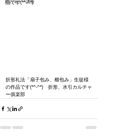
和のマナー講座
品です(*^-^*)
折形礼法「扇子包み、櫛包み」生徒様
の作品です(*^-^*)　折形、水引カルチャ
ー俱楽部