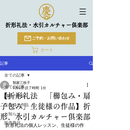
折形礼法・水引カルチャー倶楽部
ご予約・お問い合わせ
カート
記事
全ての記事
類家三枝子
全ての記事
3月1日
読了時間: 1分
【折形礼法 「櫛包み・扇
講師の作品
子包み」生徒様の作品】折
生徒様の作品
お知らせ
形、水引カルチャー俱楽部
販売商品
折形礼法の個人レッスン、生徒様の作