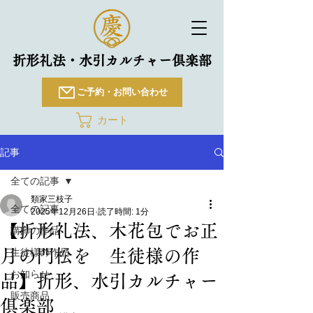
折形礼法・水引カルチャー倶楽部
ご予約・お問い合わせ
カート
記事
全ての記事
類家三枝子
全ての記事
2025年12月26日
読了時間: 1分
【折形礼法、木花包でお正
講師の作品
月の門松を 生徒様の作
生徒様の作品
お知らせ
品】折形、水引カルチャー
販売商品
俱楽部