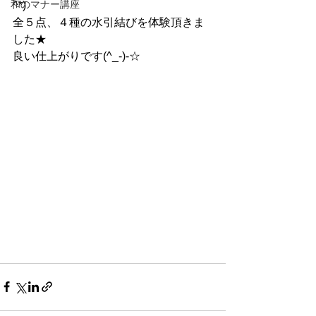
和のマナー講座
^*)
全５点、４種の水引結びを体験頂きま
した★
良い仕上がりです(^_-)-☆