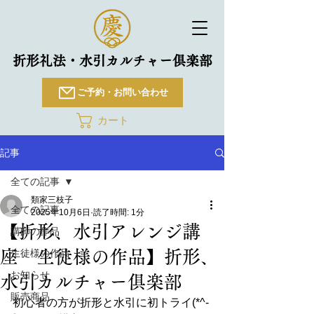
折形礼法・水引カルチャー倶楽部
ご予約・お問い合わせ
カート
記事
全ての記事
類家三枝子
全ての記事
2025年10月6日
読了時間: 1分
【折形、水引アレンジ講
講師の作品
座 生徒様の作品】折形、
生徒様の作品
お知らせ
水引カルチャー俱楽部
販売商品
初心者の方が折形と水引に初トライ(*^-