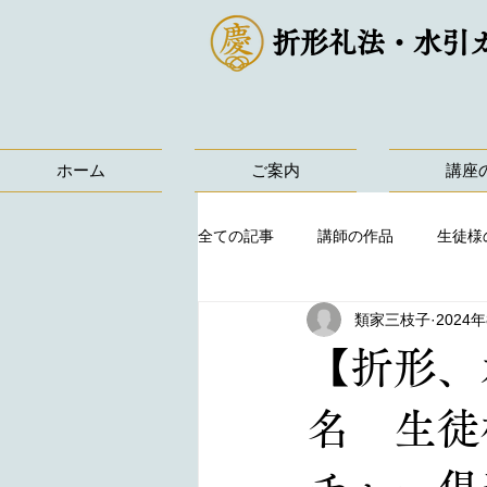
折形礼法・水引
ホーム
ご案内
講座
全ての記事
講師の作品
生徒様
類家三枝子
2024
【折形、
名 生徒