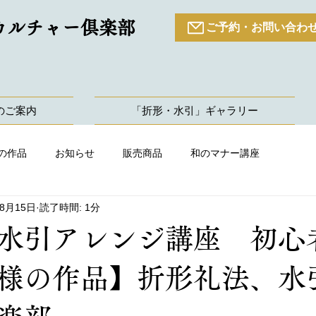
カルチャー倶楽部
ご予約・お問い合わ
のご案内
「折形・水引」ギャラリー
の作品
お知らせ
販売商品
和のマナー講座
年8月15日
読了時間: 1分
水引アレンジ講座 初心
様の作品】折形礼法、水