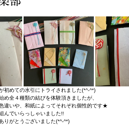
倶楽部
初めての水引にトライされました(*^-^*)
始め全４種類の結びを体験頂きましたが、
色違いや、和紙によってそれぞれ個性的です★
んでいらっしゃいました!! 
りがとうございました(*^-^*)