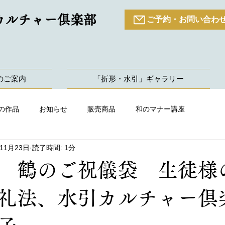
カルチャー倶楽部
ご予約・お問い合わ
のご案内
「折形・水引」ギャラリー
の作品
お知らせ
販売商品
和のマナー講座
年11月23日
読了時間: 1分
 鶴のご祝儀袋 生徒様
形礼法、水引カルチャー