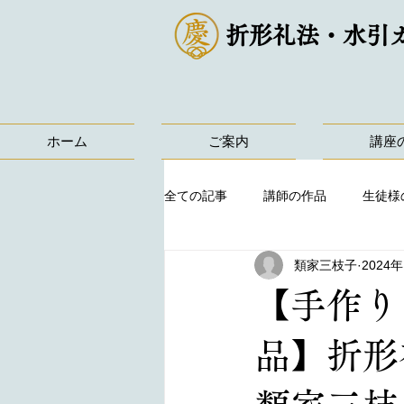
折形礼法・水引
ホーム
ご案内
講座
全ての記事
講師の作品
生徒様
類家三枝子
2024
【手作り
品】折