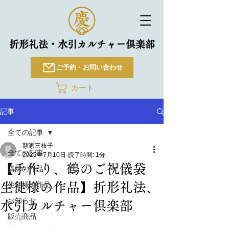
折形礼法・水引カルチャー倶楽部
ご予約・お問い合わせ
カート
記事
全ての記事
類家三枝子
全ての記事
2025年7月10日
読了時間: 1分
【手作り、鶴のご祝儀袋
講師の作品
生徒様の作品】折形礼法、
生徒様の作品
お知らせ
水引カルチャー倶楽部
販売商品