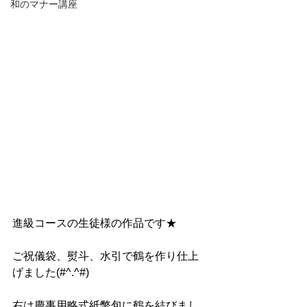
和のマナー講座
進級コースの生徒様の作品です★
ご祝儀袋、熨斗、水引で鶴を作り仕上
げました(#^.^#)
右は慶事用略式紙幣包に鶴を結びまし