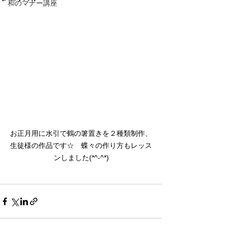
和のマナー講座
お正月用に水引で鶴の箸置きを２種類制作、
生徒様の作品です☆　蝶々の作り方もレッス
ンしました(*^-^*)