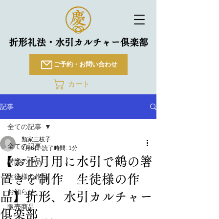
折形礼法・水引カルチャー倶楽部
ご予約・お問い合わせ
カート
記事
全ての記事
類家三枝子
全ての記事
1月6日
読了時間: 1分
【お正月用に水引で鶴の箸
講師の作品
置きを制作 生徒様の作
生徒様の作品
お知らせ
品】折形、水引カルチャー
販売商品
俱楽部